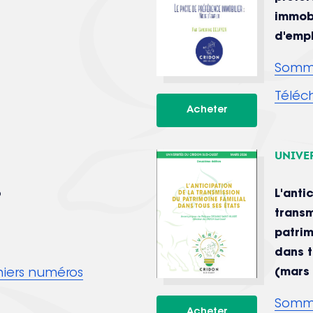
immobi
d'empl
Somm
Téléc
Unive
6
L'anti
transm
patrim
dans t
(mars
rniers numéros
Somm
Produit