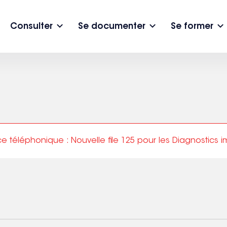
Navigation
Le CRIDON Sud
Consulter
Se documenter
Se former
principale
ltations écrites
Présentation de la formation
Recherche avancée
Mes consultations téléphoniques
Catalogue des formations
Re
 téléphonique : Nouvelle file 125 pour les Diagnostics i