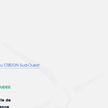
 du CRIDON Sud-Ouest
tudes
te de
rence