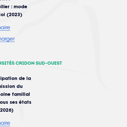
lier : mode
oi (2023)
aire
harger
rsités CRIDON SUD-OUEST
cipation de la
ission du
oine familial
ous ses états
 2026)
aire