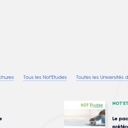
chures
Tous les Not'Etudes
Toutes les Universités
Not'E
e
Le pac
préfé